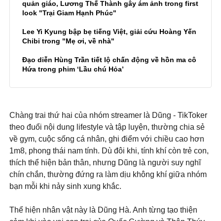
quản giáo, Lương Thế Thành gây ám ảnh trong first
look "Trại Giam Hạnh Phúc"
Lee Yi Kyung bập bẹ tiếng Việt, giải cứu Hoàng Yến
Chibi trong "Mẹ ơi, về nhà"
Đạo diễn Hùng Trần tiết lộ chấn động về hồn ma cô
Hứa trong phim ‘Lầu chú Hỏa’
Chàng trai thứ hai của nhóm streamer là Dũng - TikToker
theo đuổi nội dung lifestyle và tập luyện, thường chia sẻ
về gym, cuộc sống cá nhân, ghi điểm với chiều cao hơn
1m8, phong thái nam tính. Dù đôi khi, tính khí còn trẻ con,
thích thể hiện bản thân, nhưng Dũng là người suy nghĩ
chín chắn, thường đứng ra làm dịu không khí giữa nhóm
bạn mỗi khi nảy sinh xung khắc.
Thể hiện nhân vật này là Dũng Hà. Anh từng tạo thiện