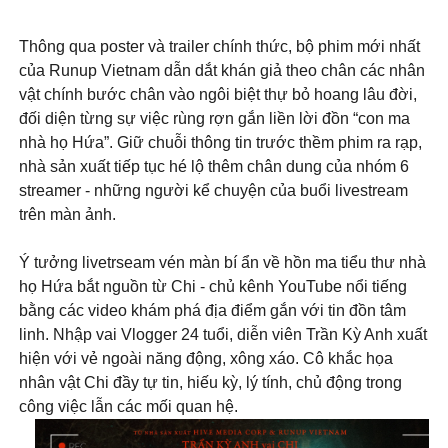
Thông qua poster và trailer chính thức, bộ phim mới nhất
của Runup Vietnam dẫn dắt khán giả theo chân các nhân
vật chính bước chân vào ngôi biệt thự bỏ hoang lâu đời,
đối diện từng sự việc rùng rợn gắn liền lời đồn “con ma
nhà họ Hứa”. Giữ chuỗi thông tin trước thềm phim ra rạp,
nhà sản xuất tiếp tục hé lộ thêm chân dung của nhóm 6
streamer - những người kể chuyện của buổi livestream
trên màn ảnh.
Ý tưởng livetrseam vén màn bí ẩn về hồn ma tiểu thư nhà
họ Hứa bắt nguồn từ Chi - chủ kênh YouTube nổi tiếng
bằng các video khám phá địa điểm gắn với tin đồn tâm
linh. Nhập vai Vlogger 24 tuổi, diễn viên Trần Kỳ Anh xuất
hiện với vẻ ngoài năng động, xông xáo. Cô khắc họa
nhân vật Chi đầy tự tin, hiếu kỳ, lý tính, chủ động trong
công việc lẫn các mối quan hệ.