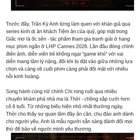
Trước đây, Trần Kỳ Anh từng làm quen với khán giả qua
series kinh dị ăn khách Tiệm ăn của quỷ, góp mặt trong
Giấc mơ là ốc sên - tác phẩm tham gia tranh giải ở hạng
mục phim ngắn ở LHP Cannes 2026. Lần đầu đóng chính
điện ảnh, diễn viên trẻ không ngại “game khó” với vai
diễn mang tâm lý nặng, đôi khi bị đặt vào giữa những lựa
chọn và càng về cuối phim càng phải đối mặt với nhiều
nỗi kinh hoàng.
Song hành cùng nữ chính Chi rong ruổi qua nhiều
chuyến khám phá nhà ma là Thời - chồng sắp cưới hơn
cô 6 tuổi. Từ những biểu hiện nhỏ nhất thường ngày,
Thời cho thấy sự quan tâm đầy ân cần, chu đáo anh dành
cho người yêu. Anh là mẫu người sẵn sàng đánh đổi mọi
thứ để bảo vệ người mình yêu thương.