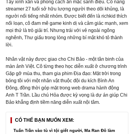
Tây xinh xắn và phong cách ăn mặc sành điệu. Cô nàng
streamer 27 tuổi sở hữu lượng người theo dõi khủng, là
người nổi tiếng nhất nhóm. Được biết đến là richkid thích
nổi loạn, cô đam mê game kinh dị và cảm giác mạnh, xem
mọi thứ là trò giải trí. Nhưng trái với vẻ ngoài ngông
nghênh, Thư giấu trong lòng những bí mật khó tỏ thành
lời.
Nhân vật này được giao cho Chi Bảo - một tân binh của
màn ảnh Việt. Cô từng theo học diễn xuất ở chương trình
Gặp gỡ mùa thu, tham gia phim Địa đạo: Mặt trời trong
bóng tôi với một nhân vật thuộc đội du kích Bình An
Đông, đồng thời góp mặt trong web drama hành động
Anh T Trần. Lầu chú Hỏa được kỳ vọng là dự án giúp Chi
Bảo khẳng định tiềm năng diễn xuất nội tâm.
CÓ THỂ BẠN MUỐN XEM
Tuấn Trần vào tù vì tội giết người, Ma Ran Đô làm