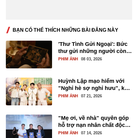
BẠN CÓ THỂ THÍCH NHỮNG BÀI ĐĂNG NÀY
'Thư Tình Gửi Ngoại': Bức
thư gửi những người còn
tin vào tình yêu
PHIM ẢNH
08 03, 2026
Huỳnh Lập mạo hiểm với
"Nghỉ hè sợ nghỉ hưu", kể
chuyện người trẻ nhìn về
PHIM ẢNH
07 21, 2026
lịch sử bằng tiếng cười và
nước mắt
"Mẹ ơi, về nhà" quyên góp
hỗ trợ nạn nhân chất độc
da cam từ doanh thu bán
PHIM ẢNH
07 14, 2026