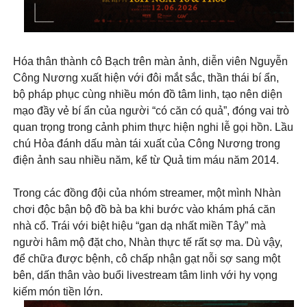
Hóa thân thành cô Bạch trên màn ảnh, diễn viên Nguyễn
Công Nương xuất hiện với đôi mắt sắc, thần thái bí ẩn,
bộ pháp phục cùng nhiều món đồ tâm linh, tạo nên diện
mạo đầy vẻ bí ẩn của người “có căn có quả”, đóng vai trò
quan trọng trong cảnh phim thực hiện nghi lễ gọi hồn. Lầu
chú Hỏa đánh dấu màn tái xuất của Công Nương trong
điện ảnh sau nhiều năm, kể từ Quả tim máu năm 2014.
Trong các đồng đội của nhóm streamer, một mình Nhàn
chơi độc bận bộ đồ bà ba khi bước vào khám phá căn
nhà cổ. Trái với biệt hiệu “gan dạ nhất miền Tây” mà
người hâm mộ đặt cho, Nhàn thực tế rất sợ ma. Dù vậy,
để chữa được bệnh, cô chấp nhận gạt nỗi sợ sang một
bên, dấn thân vào buổi livestream tâm linh với hy vọng
kiếm món tiền lớn.