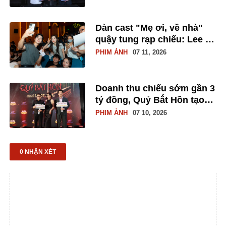
vé
Dàn cast "Mẹ ơi, về nhà"
quậy tung rạp chiếu: Lee Yi
Kyung ghi điểm tuyệt đối,
PHIM ẢNH
07 11, 2026
Hoàng Yến Chibi hát live
tặng fan
Doanh thu chiếu sớm gần 3
tỷ đồng, Quỷ Bắt Hồn tạo
khởi đầu tích cực trước
PHIM ẢNH
07 10, 2026
ngày công chiếu
0 NHẬN XÉT