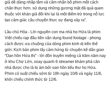
giả dễ dàng nhập tâm và cảm nhận bộ phim một cách
chân thực hơn. sử dụng những gương mặt đã quá quen
thuộc với khán giả đôi khi lại là một điểm trừ trong nỗ lực
tạo cảm giác câu chuyện thực sự đang xảy ra”.
Lầu chú Hỏa - Lời nguyền con ma nhà họ Hứa là phim
Việt chiếu rạp đầu tiên vận dụng found footage - phong
cách được ưa chuộng của dòng phim kinh dị trên thế
giới. Kịch bản phim lấy cảm hứng từ chuyện kể dân gian
“Oan hồn Hứa thị” - lời đồn truyền miệng cả trăm năm nay
ở khu Chợ Lớn, xoay quanh 6 streamer khám phá căn
nhà được cho là bị ám bởi oan hồn tiểu thư họ Hứa.
Phim có suất chiếu sớm từ 18h ngày 10/6 và ngày 11/6,
khởi chiếu chính thức từ 12/6.