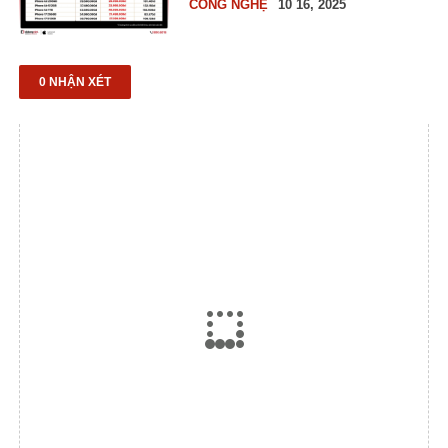
tại Di Động Việt
CÔNG NGHỆ
10 16, 2025
0 NHẬN XÉT