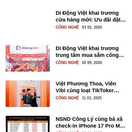
đến 16 triệu đồng
Di Động Việt khai trương
cửa hàng mới: Ưu đãi đặt
trước Samsung Galaxy S26
CÔNG NGHỆ
03 02, 2026
series đến 16 triệu, rút vàng
may mắn
Di Động Việt khai trương
trung tâm mua sắm công
nghệ mới
CÔNG NGHỆ
02 09, 2026
Việt Phương Thoa, Viên
Vibi cùng loạt TikToker
trade-in iPhone 17 Pro Max
CÔNG NGHỆ
11 03, 2025
tại Di Động Việt
NSND Công Lý cùng bà xã
check-in iPhone 17 Pro Max