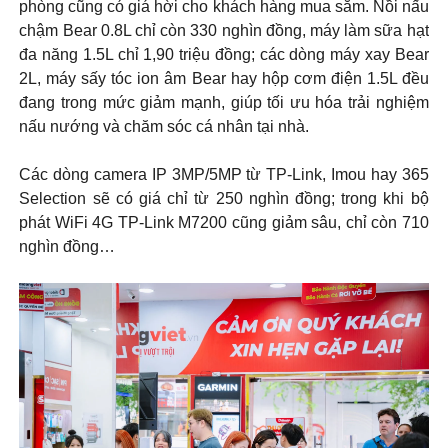
phòng cũng có giá hời cho khách hàng mua sắm. Nồi nấu
chậm Bear 0.8L chỉ còn 330 nghìn đồng, máy làm sữa hạt
đa năng 1.5L chỉ 1,90 triệu đồng; các dòng máy xay Bear
2L, máy sấy tóc ion âm Bear hay hộp cơm điện 1.5L đều
đang trong mức giảm mạnh, giúp tối ưu hóa trải nghiệm
nấu nướng và chăm sóc cá nhân tại nhà.
Các dòng camera IP 3MP/5MP từ TP-Link, Imou hay 365
Selection sẽ có giá chỉ từ 250 nghìn đồng; trong khi bộ
phát WiFi 4G TP-Link M7200 cũng giảm sâu, chỉ còn 710
nghìn đồng…