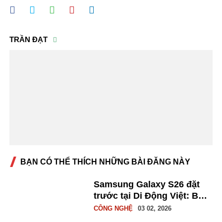
TRẦN ĐẠT
BẠN CÓ THỂ THÍCH NHỮNG BÀI ĐĂNG NÀY
Samsung Galaxy S26 đặt
trước tại Di Động Việt: Bộ
quà tặng độc quyền, trợ giá
CÔNG NGHỆ
03 02, 2026
thu cũ đổi mới, ưu đãi lên