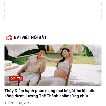
BÀI VIẾT NỔI BẬT
GIẢI TRÍ
Thúy Diễm hạnh phúc mang thai bé gái, hé lộ cuộc
sống được Lương Thế Thành chăm từng chút
THÁNG 7 18, 2026