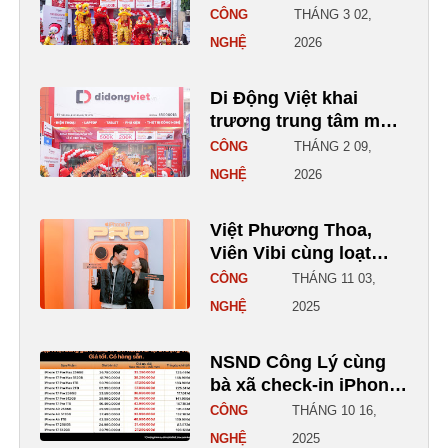
Ưu đãi đặt trước
CÔNG
THÁNG 3 02,
Samsung Galaxy S26
NGHỆ
2026
series đến 16 triệu, rút
vàng may mắn
Di Động Việt khai
trương trung tâm mua
sắm công nghệ mới
CÔNG
THÁNG 2 09,
NGHỆ
2026
Việt Phương Thoa,
Viên Vibi cùng loạt
TikToker trade-in
CÔNG
THÁNG 11 03,
iPhone 17 Pro Max tại
NGHỆ
2025
Di Động Việt
NSND Công Lý cùng
bà xã check-in iPhone
17 Pro Max tại Di Động
CÔNG
THÁNG 10 16,
Việt
NGHỆ
2025