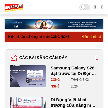
Hiển thị các bài đăng có nhãn
CÔNG NGHỆ
Hiển thị tất cả
CÁC BÀI ĐĂNG GẦN ĐÂY
Samsung Galaxy S26
đặt trước tại Di Động
Việt: Bộ quà tặng độc
CÔNG
THÁNG 3 02,
quyền, trợ giá thu cũ
NGHỆ
2026
đổi mới, ưu đãi lên
đến 16 triệu đồng
Di Động Việt khai
trương cửa hàng mới: