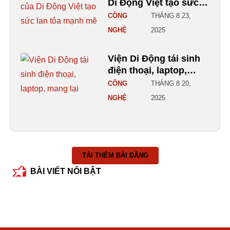
Di Động Việt tạo sức
lan tỏa mạnh mẽ
CÔNG
THÁNG 8 23,
NGHỆ
2025
Viện Di Động tái sinh
điện thoại, laptop,
mang lại vòng đời mới
CÔNG
THÁNG 8 20,
cho rác điện tử
NGHỆ
2025
TẢI THÊM BÀI ĐĂNG
BÀI VIẾT NỔI BẬT