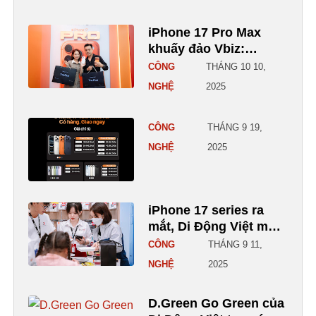
iPhone 17 Pro Max
khuấy đảo Vbiz:
Dương Khắc Linh -
CÔNG
THÁNG 10 10,
Sara Lưu cùng ‘đổi
NGHỆ
2025
gió’ với màu sắc thời
thượn
CÔNG
THÁNG 9 19,
NGHỆ
2025
iPhone 17 series ra
mắt, Di Động Việt mở
đăng ký nhận thông
CÔNG
THÁNG 9 11,
tin sớm
NGHỆ
2025
D.Green Go Green của