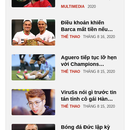
MULTIMEDIA
2020
Điều khoản khiến
Barca mất tiền nếu
Bayern vô địch
THỂ THAO
THÁNG 8 16, 2020
Aguero tiếp tục lỡ hẹn
với Champions
League
THỂ THAO
THÁNG 8 15, 2020
ViruSs nói gì trước tin
tán tỉnh cô gái Hàn
Quốc?
THỂ THAO
THÁNG 8 15, 2020
Bóng đá Đức lập kỳ