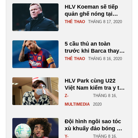
HLV Koeman sẽ tiếp
quản ghế nóng tại
Barca
THỂ THAO
THÁNG 8 17, 2020
5 cầu thủ an toàn
trước khi Barca thay
lực lượng
THỂ THAO
THÁNG 8 16, 2020
HLV Park cùng U22
Việt Nam kiểm tra y tế
ngày hội quân
Z-
THÁNG 8 16,
MULTIMEDIA
2020
Đội hình ngôi sao tóc
xù khuấy đảo bóng đá
thế giới
Y-
THÁNG 8 16,