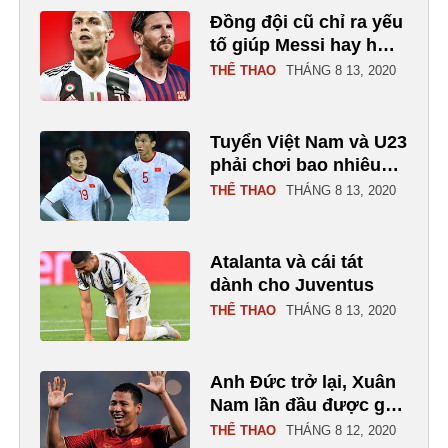
Đồng đội cũ chỉ ra yếu
tố giúp Messi hay hơn
Ronaldo
THỂ THAO
THÁNG 8 13, 2020
Tuyển Việt Nam và U23
phải chơi bao nhiêu
trận trong năm 2021?
THỂ THAO
THÁNG 8 13, 2020
Atalanta và cái tát
dành cho Juventus
THỂ THAO
THÁNG 8 13, 2020
Anh Đức trở lại, Xuân
Nam lần đầu được gọi
lên tuyển
THỂ THAO
THÁNG 8 12, 2020