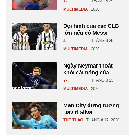
Y-
THÁNG 8 29,
MULTIMEDIA
2020
Đội hình của các CLB
lớn nếu có Messi
Z-
THÁNG 8 28,
MULTIMEDIA
2020
Ngày Neymar thoát
khỏi cái bóng của
Messi
Y-
THÁNG 8 23,
MULTIMEDIA
2020
Man City dựng tượng
David Silva
THỂ THAO
THÁNG 8 17, 2020