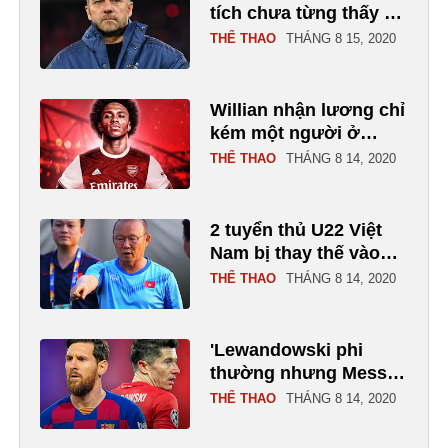
tích chưa từng thấy tại
Champions League
THỂ THAO
THÁNG 8 15, 2020
Willian nhận lương chỉ
kém một người ở
Arsenal
THỂ THAO
THÁNG 8 14, 2020
2 tuyển thủ U22 Việt
Nam bị thay thế vào
phút chót
THỂ THAO
THÁNG 8 14, 2020
'Lewandowski phi
thường nhưng Messi
đến từ hành tinh khác'
THỂ THAO
THÁNG 8 14, 2020