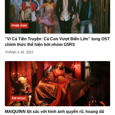
PHIM ẢNH
“Vi Cá Tiền Truyện: Cá Con Vượt Biển Lớn” tung OST
chính thức thể hiện bởi nhóm G5RS
THÁNG 6 18, 2023
ÂM NHẠC
MAIQUINN lột xác với hình ảnh quyến rũ, hoang dã