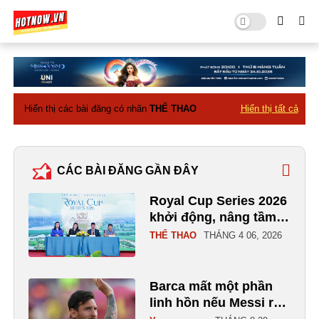
Hiển thị các bài đăng có nhãn
THỂ THAO
Hiển thị tất cả
CÁC BÀI ĐĂNG GẦN ĐÂY
Royal Cup Series 2026
khởi động, nâng tầm
hệ thống giải golf
THỂ THAO
THÁNG 4 06, 2026
chuyên nghiệp tại Việt
Nam
Barca mất một phần
linh hồn nếu Messi ra
đi