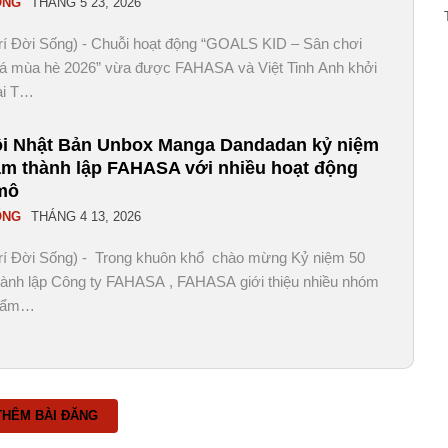
ỐNG
THÁNG 5 23, 2026
Trí Đời Sống) - Chuỗi hoạt động “GOALS KID – Sân chơi
á mùa hè 2026” vừa được FAHASA và Việt Tinh Anh khởi
ại T…
ội Nhật Bản Unbox Manga Dandadan kỷ niệm
ăm thành lập FAHASA với nhiều hoạt động
mô
ỐNG
THÁNG 4 13, 2026
Trí Đời Sống) - Trong khuôn khổ chào mừng Kỷ niệm 50
ành lập Công ty FAHASA , FAHASA giới thiệu nhiều nhóm
hẩm…
THÊM BÀI ĐĂNG