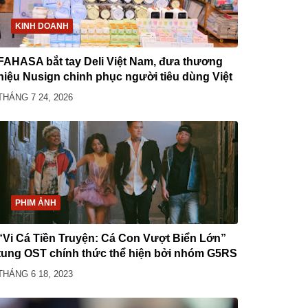
KINH DOANH
FAHASA bắt tay Deli Việt Nam, đưa thương
hiệu Nusign chinh phục người tiêu dùng Việt
THÁNG 7 24, 2026
PHIM ẢNH
“Vi Cá Tiền Truyện: Cá Con Vượt Biển Lớn”
tung OST chính thức thể hiện bởi nhóm G5RS
THÁNG 6 18, 2023