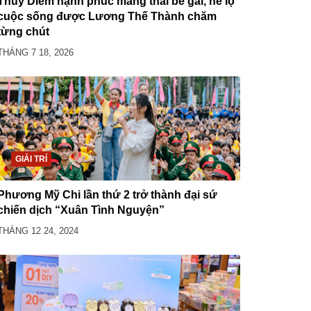
Thúy Diễm hạnh phúc mang thai bé gái, hé lộ
cuộc sống được Lương Thế Thành chăm
từng chút
THÁNG 7 18, 2026
GIẢI TRÍ
Phương Mỹ Chi lần thứ 2 trở thành đại sứ
chiến dịch “Xuân Tình Nguyện”
THÁNG 12 24, 2024