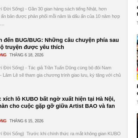
Trí Đời Sống) - Gần 30 gian hàng sách tiếng Nhật, hơn
 ấn bản được phân phối mỗi năm là dấu ấn của 10 năm hợp
ữ…
n đến BUG/BUG: Những câu chuyện phía sau
bộ truyện được yêu thích
ỐNG
THÁNG 6 18, 2026
Trí Đời Sống) - Tác giả Trần Tuấn Dũng cùng bộ đôi Nam
- Lâm Lê sẽ tham gia chương trình giao lưu, ký tặng với chủ
 xích lô KUBO bất ngờ xuất hiện tại Hà Nội,
àn cho cuộc gặp gỡ giữa Artist BAO và fan
ỐNG
THÁNG 6 15, 2026
Trí Đời Sống) Trước khi chính thức ra mắt không gian KUBO