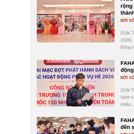
rộng 
thành
ĐỜI S
(Giải 
2026),
Đông 
FAHA
động
ĐỜI S
(Giải 
hành s
nhiều
FAHA
đến s