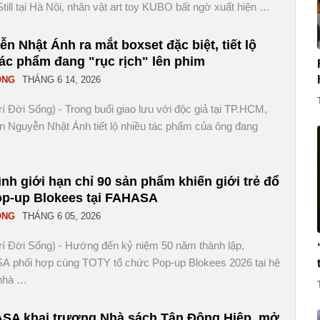
Still tại Hà Nội, nhân vật art toy KUBO bất ngờ xuất hiện …
n Nhật Ánh ra mắt boxset đặc biệt, tiết lộ
tác phẩm đang "rục rịch" lên phim
ỐNG
THÁNG 6 14, 2026
Trí Đời Sống) - Trong buổi giao lưu với độc giả tại TP.HCM,
n Nguyễn Nhật Ánh tiết lộ nhiều tác phẩm của ông đang
nh giới hạn chỉ 90 sản phẩm khiến giới trẻ đổ
op-up Blokees tại FAHASA
ỐNG
THÁNG 6 05, 2026
Trí Đời Sống) - Hướng đến kỷ niệm 50 năm thành lập,
 phối hợp cùng TOTY tổ chức Pop-up Blokees 2026 tại hệ
 nhà …
SA khai trương Nhà sách Tân Đông Hiệp, mở