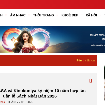
NH
ÂM NHẠC
THỜI TRANG
KHOẺ ĐẸP
XÃ HỘI
Hiển thị tất cả
SA và Kinokuniya kỷ niệm 10 năm hợp tác
 Tuần lễ Sách Nhật Bản 2026
ỐNG
THÁNG 7 01, 2026