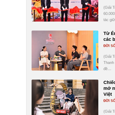
(Giải 
60.000
tác gi
Từ É
các 
ĐỜI S
(Giải 
Thanh 
đề…
Chiếc
mở m
Việt
ĐỜI S
(Giải 