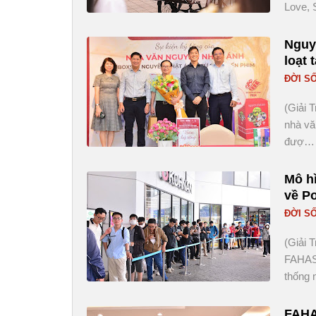
Love, 
Nguyễ
loạt 
ĐỜI S
(Giải 
nhà vă
đượ…
Mô hì
về P
ĐỜI S
(Giải 
FAHASA
thống
FAHA