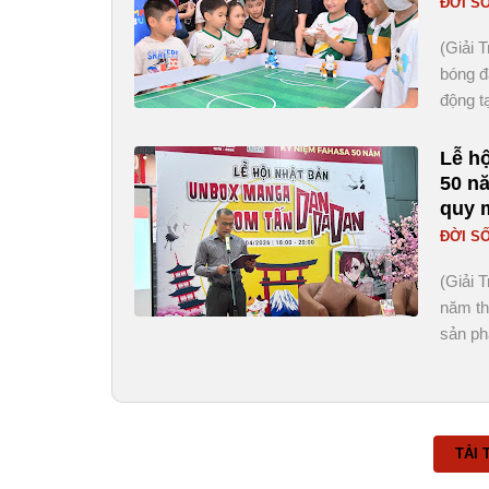
ĐỜI S
(Giải 
bóng đ
động t
Lễ h
50 n
quy 
ĐỜI S
(Giải 
năm th
sản p
TẢI 