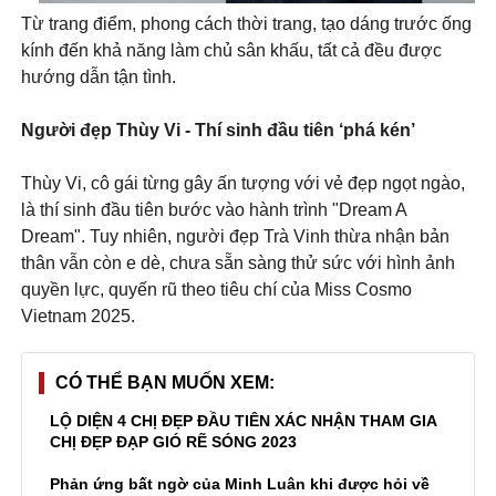
Từ trang điểm, phong cách thời trang, tạo dáng trước ống
kính đến khả năng làm chủ sân khấu, tất cả đều được
hướng dẫn tận tình.
Người đẹp Thùy Vi - Thí sinh đầu tiên ‘phá kén’
Thùy Vi, cô gái từng gây ấn tượng với vẻ đẹp ngọt ngào,
là thí sinh đầu tiên bước vào hành trình "Dream A
Dream". Tuy nhiên, người đẹp Trà Vinh thừa nhận bản
thân vẫn còn e dè, chưa sẵn sàng thử sức với hình ảnh
quyền lực, quyến rũ theo tiêu chí của Miss Cosmo
Vietnam 2025.
CÓ THỂ BẠN MUỐN XEM
LỘ DIỆN 4 CHỊ ĐẸP ĐẦU TIÊN XÁC NHẬN THAM GIA
CHỊ ĐẸP ĐẠP GIÓ RẼ SÓNG 2023
Phản ứng bất ngờ của Minh Luân khi được hỏi về