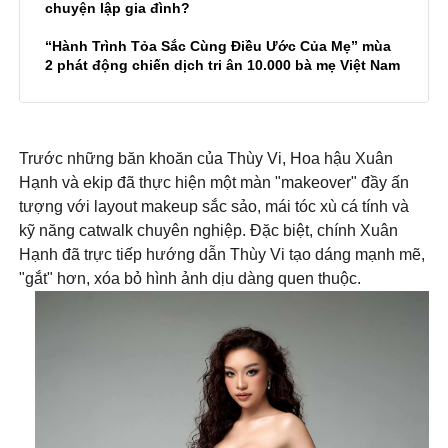
chuyện lập gia đình?
“Hành Trình Tỏa Sắc Cùng Điều Ước Của Mẹ” mùa
2 phát động chiến dịch tri ân 10.000 bà mẹ Việt Nam
Trước những băn khoăn của Thùy Vi, Hoa hậu Xuân
Hạnh và ekip đã thực hiện một màn "makeover" đầy ấn
tượng với layout makeup sắc sảo, mái tóc xù cá tính và
kỹ năng catwalk chuyên nghiệp. Đặc biệt, chính Xuân
Hạnh đã trực tiếp hướng dẫn Thùy Vi tạo dáng mạnh mẽ,
"gắt" hơn, xóa bỏ hình ảnh dịu dàng quen thuộc.