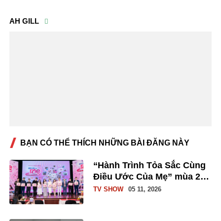
AH GILL
BẠN CÓ THỂ THÍCH NHỮNG BÀI ĐĂNG NÀY
“Hành Trình Tỏa Sắc Cùng
Điều Ước Của Mẹ” mùa 2
phát động chiến dịch tri ân
TV SHOW
05 11, 2026
10.000 bà mẹ Việt Nam