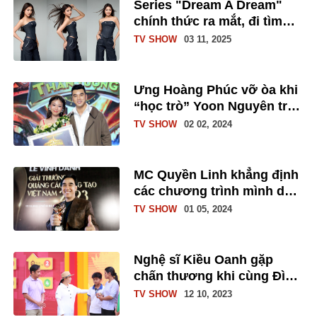
Series "Dream A Dream"
chính thức ra mắt, đi tìm
người kế nhiệm Miss
TV SHOW
03 11, 2025
Cosmo Vietnam 2025
Ưng Hoàng Phúc vỡ òa khi
“học trò” Yoon Nguyên trở
thành quán quân "Chinh
TV SHOW
02 02, 2024
phục thần tượng 2023"
MC Quyền Linh khẳng định
các chương trình mình dẫn
dắt đều hướng đến người
TV SHOW
01 05, 2024
nghèo
Nghệ sĩ Kiều Oanh gặp
chấn thương khi cùng Đình
Hiếu thực hiện thử thách
TV SHOW
12 10, 2023
để giúp trẻ em mồ côi