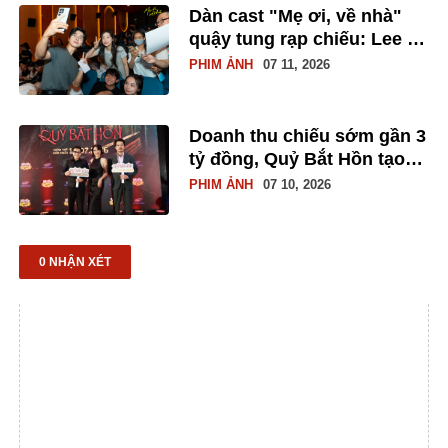
Dàn cast "Mẹ ơi, về nhà"
quậy tung rạp chiếu: Lee Yi
Kyung ghi điểm tuyệt đối,
PHIM ẢNH
07 11, 2026
Hoàng Yến Chibi hát live
tặng fan
Doanh thu chiếu sớm gần 3
tỷ đồng, Quỷ Bắt Hồn tạo
khởi đầu tích cực trước
PHIM ẢNH
07 10, 2026
ngày công chiếu
0 NHẬN XÉT