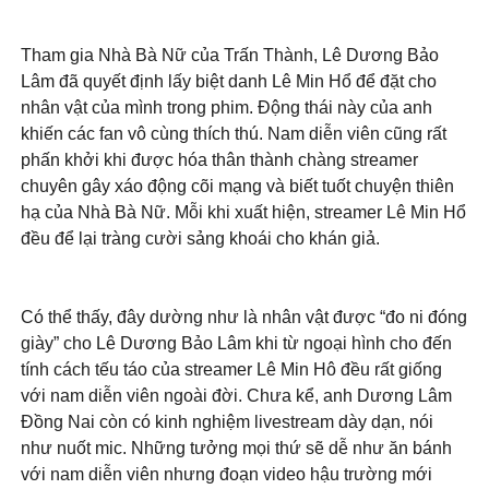
Tham gia Nhà Bà Nữ của Trấn Thành, Lê Dương Bảo
Lâm đã quyết định lấy biệt danh Lê Min Hổ để đặt cho
nhân vật của mình trong phim. Động thái này của anh
khiến các fan vô cùng thích thú. Nam diễn viên cũng rất
phấn khởi khi được hóa thân thành chàng streamer
chuyên gây xáo động cõi mạng và biết tuốt chuyện thiên
hạ của Nhà Bà Nữ. Mỗi khi xuất hiện, streamer Lê Min Hổ
đều để lại tràng cười sảng khoái cho khán giả.
Có thể thấy, đây dường như là nhân vật được “đo ni đóng
giày” cho Lê Dương Bảo Lâm khi từ ngoại hình cho đến
tính cách tếu táo của streamer Lê Min Hô đều rất giống
với nam diễn viên ngoài đời. Chưa kể, anh Dương Lâm
Đồng Nai còn có kinh nghiệm livestream dày dạn, nói
như nuốt mic. Những tưởng mọi thứ sẽ dễ như ăn bánh
với nam diễn viên nhưng đoạn video hậu trường mới