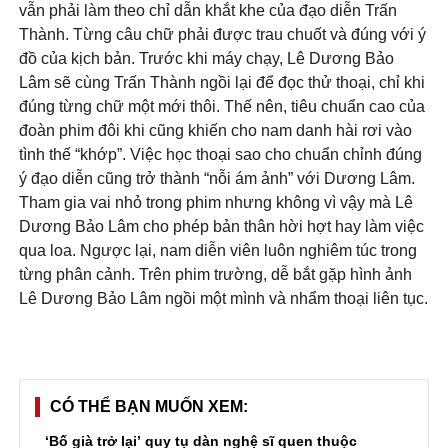
vẫn phải làm theo chỉ dẫn khắt khe của đạo diễn Trấn
Thành. Từng câu chữ phải được trau chuốt và đúng với ý
đồ của kịch bản. Trước khi máy chạy, Lê Dương Bảo
Lâm sẽ cùng Trấn Thành ngồi lại để đọc thử thoại, chỉ khi
đúng từng chữ một mới thôi. Thế nên, tiêu chuẩn cao của
đoàn phim đôi khi cũng khiến cho nam danh hài rơi vào
tình thế “khớp”. Việc học thoại sao cho chuẩn chỉnh đúng
ý đạo diễn cũng trở thành “nỗi ám ảnh” với Dương Lâm.
Tham gia vai nhỏ trong phim nhưng không vì vậy mà Lê
Dương Bảo Lâm cho phép bản thân hời hợt hay làm việc
qua loa. Ngược lại, nam diễn viên luôn nghiêm túc trong
từng phân cảnh. Trên phim trường, dễ bắt gặp hình ảnh
Lê Dương Bảo Lâm ngồi một mình và nhẩm thoại liên tục.
CÓ THỂ BẠN MUỐN XEM
‘Bố già trở lại’ quy tụ dàn nghệ sĩ quen thuộc