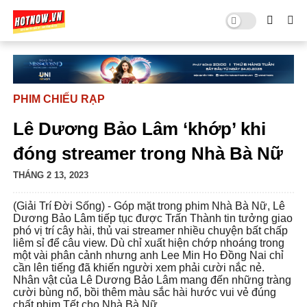
PHIM CHIẾU RẠP
Lê Dương Bảo Lâm ‘khớp’ khi
đóng streamer trong Nhà Bà Nữ
THÁNG 2 13, 2023
(Giải Trí Đời Sống) - Góp mặt trong phim Nhà Bà Nữ, Lê
Dương Bảo Lâm tiếp tục được Trấn Thành tin tưởng giao
phó vị trí cây hài, thủ vai streamer nhiều chuyện bất chấp
liêm sỉ để câu view. Dù chỉ xuất hiện chớp nhoáng trong
một vài phân cảnh nhưng anh Lee Min Ho Đồng Nai chỉ
cần lên tiếng đã khiến người xem phải cười nắc nẻ.
Nhân vật của Lê Dương Bảo Lâm mang đến những tràng
cười bùng nổ, bồi thêm màu sắc hài hước vui vẻ đúng
chất phim Tết cho Nhà Bà Nữ.