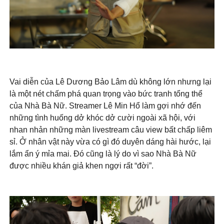
Vai diễn của Lê Dương Bảo Lâm dù không lớn nhưng lại
là một nét chấm phá quan trọng vào bức tranh tổng thể
của Nhà Bà Nữ. Streamer Lê Min Hổ làm gợi nhớ đến
những tình huống dở khóc dở cười ngoài xã hội, với
nhan nhản những màn livestream câu view bất chấp liêm
sỉ. Ở nhân vật này vừa có gì đó duyên dáng hài hước, lại
lắm ẩn ý mỉa mai. Đó cũng là lý do vì sao Nhà Bà Nữ
được nhiều khán giả khen ngợi rất “đời”.