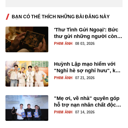
BẠN CÓ THỂ THÍCH NHỮNG BÀI ĐĂNG NÀY
'Thư Tình Gửi Ngoại': Bức
thư gửi những người còn
tin vào tình yêu
PHIM ẢNH
08 03, 2026
Huỳnh Lập mạo hiểm với
"Nghỉ hè sợ nghỉ hưu", kể
chuyện người trẻ nhìn về
PHIM ẢNH
07 21, 2026
lịch sử bằng tiếng cười và
nước mắt
"Mẹ ơi, về nhà" quyên góp
hỗ trợ nạn nhân chất độc
da cam từ doanh thu bán
PHIM ẢNH
07 14, 2026
vé