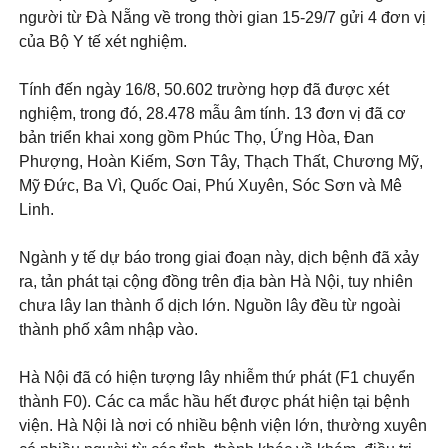
người từ Đà Nẵng về trong thời gian 15-29/7 gửi 4 đơn vị
của Bộ Y tế xét nghiệm.
Tính đến ngày 16/8, 50.602 trường hợp đã được xét
nghiệm, trong đó, 28.478 mẫu âm tính. 13 đơn vị đã cơ
bản triển khai xong gồm Phúc Thọ, Ứng Hòa, Đan
Phượng, Hoàn Kiếm, Sơn Tây, Thạch Thất, Chương Mỹ,
Mỹ Đức, Ba Vì, Quốc Oai, Phú Xuyên, Sóc Sơn và Mê
Linh.
Ngành y tế dự báo trong giai đoạn này, dịch bệnh đã xảy
ra, tản phát tại cộng đồng trên địa bàn Hà Nội, tuy nhiên
chưa lây lan thành ổ dịch lớn. Nguồn lây đều từ ngoài
thành phố xâm nhập vào.
Hà Nội đã có hiện tượng lây nhiễm thứ phát (F1 chuyển
thành F0). Các ca mắc hầu hết được phát hiện tại bệnh
viện. Hà Nội là nơi có nhiều bệnh viện lớn, thường xuyên