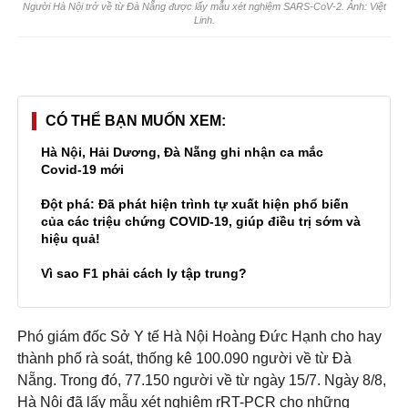
Người Hà Nội trở về từ Đà Nẵng được lấy mẫu xét nghiệm SARS-CoV-2. Ảnh:
Việt
Linh.
CÓ THỂ BẠN MUỐN XEM
Hà Nội, Hải Dương, Đà Nẵng ghi nhận ca mắc
Covid-19 mới
Đột phá: Đã phát hiện trình tự xuất hiện phổ biến
của các triệu chứng COVID-19, giúp điều trị sớm và
hiệu quả!
Vì sao F1 phải cách ly tập trung?
Phó giám đốc Sở Y tế Hà Nội Hoàng Đức Hạnh cho hay
thành phố rà soát, thống kê 100.090 người về từ Đà
Nẵng. Trong đó, 77.150 người về từ ngày 15/7. Ngày 8/8,
Hà Nội đã lấy mẫu xét nghiệm rRT-PCR cho những