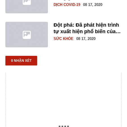
Covid-19 mới
DỊCH COVID-19
08 17, 2020
Đột phá: Đã phát hiện trình
tự xuất hiện phổ biến của
các triệu chứng COVID-19,
SỨC KHỎE
08 17, 2020
giúp điều trị sớm và hiệu
quả!
0 NHẬN XÉT